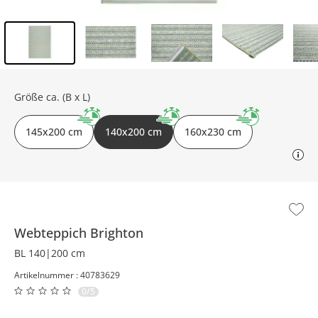
Inhalt der Seitenleiste überspringen - Zum Seitenende
Größe ca. (B x L)
145x200 cm
140x200 cm
160x230 cm
Webteppich
Brighton
BL 140|200 cm
Artikelnummer : 40783629
0/5