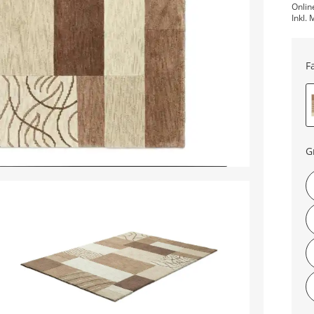
Onlin
Inkl. 
F
G