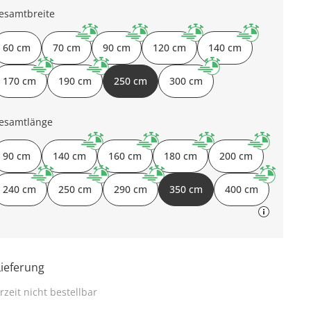
esamtbreite
60 cm
70 cm
90 cm
120 cm
140 cm
170 cm
190 cm
250 cm
300 cm
esamtlänge
90 cm
140 cm
160 cm
180 cm
200 cm
240 cm
250 cm
290 cm
350 cm
400 cm
Lieferung
rzeit nicht bestellbar