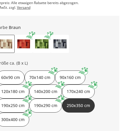
epreis: Alle etwaigen Rabatte bereits abgezogen.
MwSt. zzgl.
Versand
arbe
Braun
röße ca. (B x L)
60x90 cm
70x140 cm
90x160 cm
120x180 cm
140x200 cm
170x240 cm
190x250 cm
190x290 cm
250x350 cm
300x400 cm