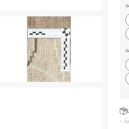
G
G
Zu