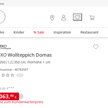
aus
eko
Kinder
% Sale
Inspiration
Restaurant
lt der Seitenleiste überspringen - Zum Seitenende
EKO
Wollteppich
Domas
250|1,2|350 cm, Florhöhe 1 cm
elnummer : 40782047
0/5
***
9
,
€
00
.063
,
40
€
ne zum Kundenkartenpreis