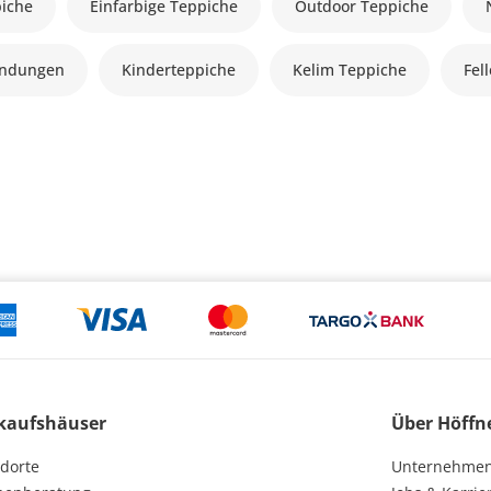
piche
Einfarbige Teppiche
Outdoor Teppiche
andungen
Kinderteppiche
Kelim Teppiche
Fel
kaufshäuser
Über Höffn
dorte
Unternehme