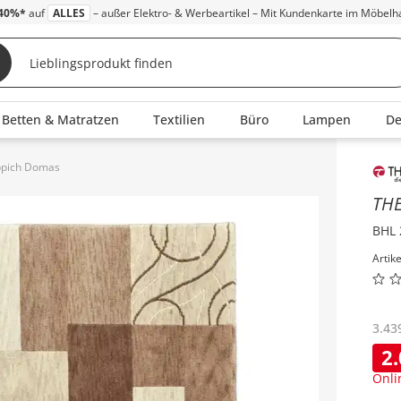
40%*
auf
ALLES
– außer Elektro- & Werbeartikel – Mit Kundenkarte im Möbelh
Betten & Matratzen
Textilien
Büro
Lampen
D
ppich Domas
Inha
TH
BHL 
Artik
3.43
2
Onli