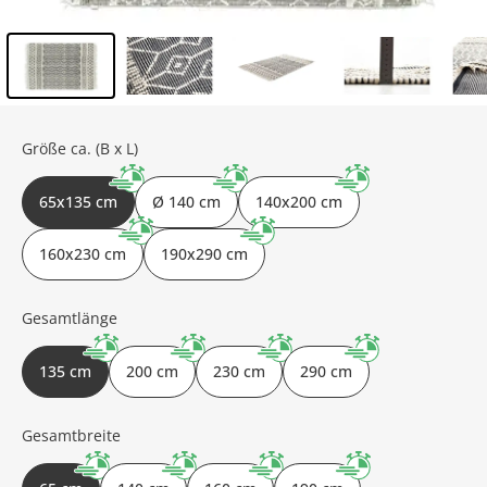
Inhalt der Seitenleiste überspringen - Zum Seitenende
Größe ca. (B x L)
65x135 cm
Ø 140 cm
140x200 cm
160x230 cm
190x290 cm
Gesamtlänge
135 cm
200 cm
230 cm
290 cm
Gesamtbreite