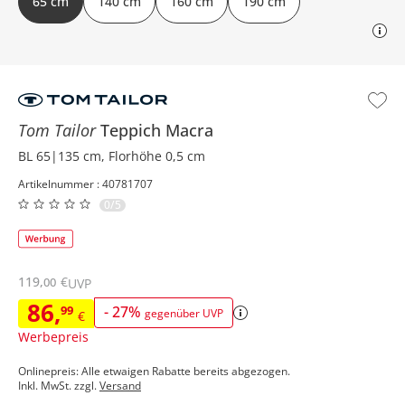
65 cm
140 cm
160 cm
190 cm
Tom Tailor
Teppich
Macra
BL 65|135 cm, Florhöhe 0,5 cm
Artikelnummer : 40781707
0/5
119
,
€
00
UVP
86
,
99
-
27
%
gegenüber UVP
€
Werbepreis
Onlinepreis: Alle etwaigen Rabatte bereits abgezogen.
Inkl. MwSt. zzgl.
Versand