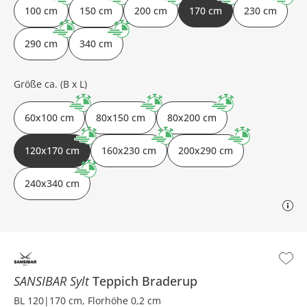
100 cm
150 cm
200 cm
170 cm
230 cm
290 cm
340 cm
Größe ca. (B x L)
60x100 cm
80x150 cm
80x200 cm
120x170 cm
160x230 cm
200x290 cm
240x340 cm
SANSIBAR Sylt
Teppich
Braderup
BL 120|170 cm, Florhöhe 0,2 cm