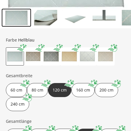
Inhalt der Seitenleiste überspringen - Zum Seitenende
Farbe
Hellblau
Gesamtbreite
60 cm
80 cm
120 cm
160 cm
200 cm
240 cm
Gesamtlänge