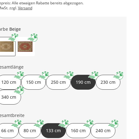
epreis: Alle etwaigen Rabatte bereits abgezogen.
MwSt. zzgl.
Versand
arbe
Beige
esamtlänge
120 cm
150 cm
250 cm
190 cm
230 cm
340 cm
esamtbreite
66 cm
80 cm
133 cm
160 cm
240 cm