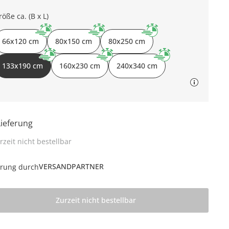
röße ca. (B x L)
66x120 cm
80x150 cm
80x250 cm
133x190 cm
160x230 cm
240x340 cm
Lieferung
rzeit nicht bestellbar
VERSANDPARTNER
erung durch
Zurzeit nicht bestellbar