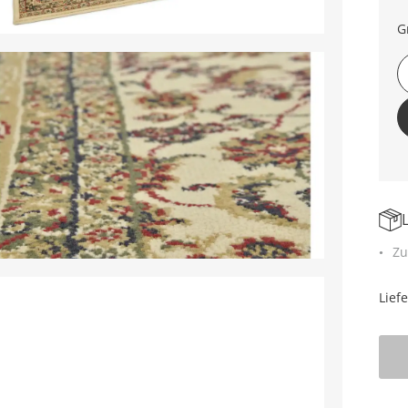
G
Zu
Lief