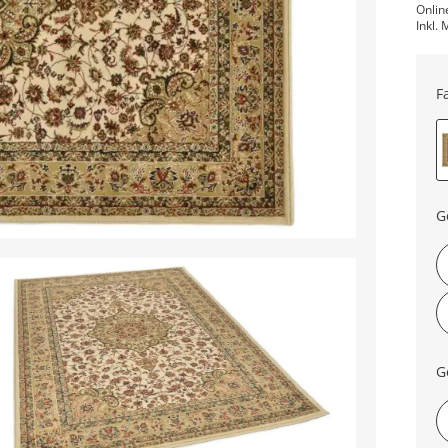
Onlin
Inkl. 
F
G
G