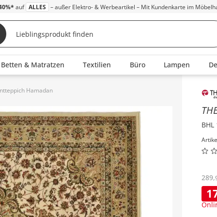
40%*
auf
ALLES
– außer Elektro- & Werbeartikel – Mit Kundenkarte im Möbelh
Betten & Matratzen
Textilien
Büro
Lampen
D
ntteppich Hamadan
Inha
TH
BHL 
Artik
289
,
1
Onli