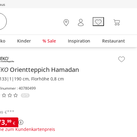
aus
eko
Kinder
% Sale
Inspiration
Restaurant
lt der Seitenleiste überspringen - Zum Seitenende
EKO
Orientteppich
Hamadan
133|1|190 cm, Florhöhe 0,8 cm
elnummer : 40780499
0/5
***
€
99
73
,
99
€
ne zum Kundenkartenpreis