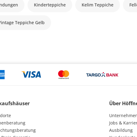
andungen
Kinderteppiche
Kelim Teppiche
Fel
Vintage Teppiche Gelb
kaufshäuser
Über Höffn
dorte
Unternehme
henberatung
Jobs & Karrie
ichtungsberatung
Ausbildung