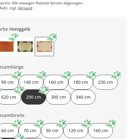
epreis: Alle etwaigen Rabatte bereits abgezogen.
MwSt. zzgl.
Versand
arbe
Honiggelb
esamtlänge
90 cm
140 cm
160 cm
180 cm
230 cm
620 cm
290 cm
300 cm
340 cm
esamtbreite
60 cm
70 cm
90 cm
120 cm
160 cm