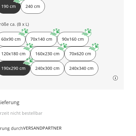
190 cm
240 cm
röße ca. (B x L)
60x90 cm
70x140 cm
90x160 cm
120x180 cm
160x230 cm
70x620 cm
190x290 cm
240x300 cm
240x340 cm
Lieferung
rzeit nicht bestellbar
VERSANDPARTNER
erung durch