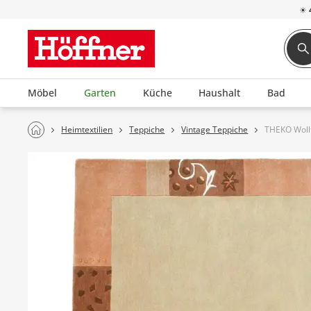
☀
Möbel
Garten
Küche
Haushalt
Bad
Heimtextilien
Teppiche
Vintage Teppiche
THEKO Woll