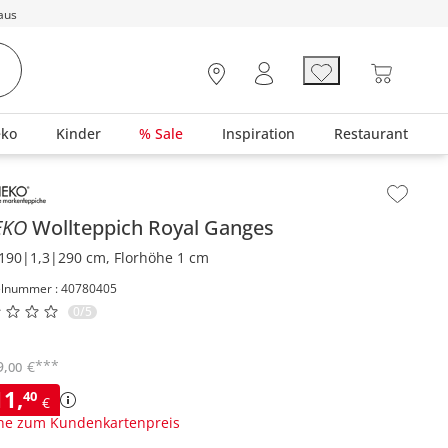
aus
eko
Kinder
% Sale
Inspiration
Restaurant
lt der Seitenleiste überspringen - Zum Seitenende
EKO
Wollteppich
Royal Ganges
190|1,3|290 cm, Florhöhe 1 cm
elnummer : 40780405
0/5
***
9
,
€
00
11
,
40
€
ne zum Kundenkartenpreis