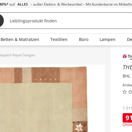
40%*
auf
ALLES
– außer Elektro- & Werbeartikel – Mit Kundenkarte im Möbelh
Betten & Matratzen
Textilien
Büro
Lampen
D
teppich Royal Ganges
Inha
TH
BHL 
Artik
1.51
9
Onli