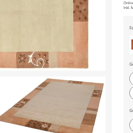
Onlin
Inkl. 
F
G
G