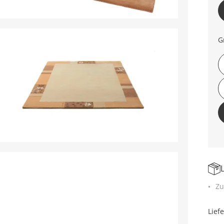
G
Zu
Lief