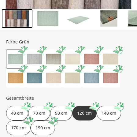
Inhalt der Seitenleiste überspringen - Zum Seitenende
Farbe
Grün
Gesamtbreite
40 cm
70 cm
90 cm
120 cm
140 cm
170 cm
190 cm