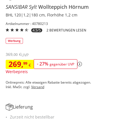
SANSIBAR Sylt
Wollteppich
Hörnum
BHL 120|1,2|180 cm, Florhöhe 1,2 cm
Artikelnummer : 40780213
4.5/5
2 BEWERTUNGEN LESEN
369
,
€
00
UVP
269
,
99
-
27
%
gegenüber UVP
€
Werbepreis
Onlinepreis: Alle etwaigen Rabatte bereits abgezogen.
Inkl. MwSt. zzgl.
Versand
Lieferung
Zurzeit nicht bestellbar