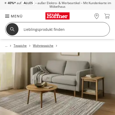
☀
40%*
auf
ALLES
– außer Elektro- & Werbeartikel – Mit Kundenkarte im
Möbelhaus
MENÜ
Teppiche
Wohnteppiche