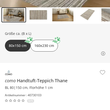
Inhalt der Seitenleiste überspringen - Zum Seitenende
Größe ca. (B x L)
80x150 cm
160x230 cm
como
Handtuft-Teppich
Thane
BL 80|150 cm, Florhöhe 1 cm
Artikelnummer : 40730103
0/5