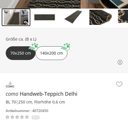
Inhalt der Seitenleiste überspringen - Zum Seitenende
Größe ca. (B x L)
70x250 cm
140x200 cm
como
Handweb-Teppich
Delhi
BL 70|250 cm, Florhöhe 0,6 cm
Artikelnummer : 40720450
0/5