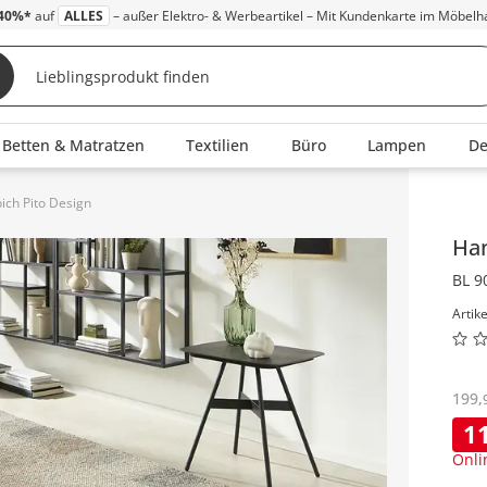
40%*
auf
ALLES
– außer Elektro- & Werbeartikel – Mit Kundenkarte im Möbelh
Betten & Matratzen
Textilien
Büro
Lampen
D
ch Pito Design
Inha
Ha
BL 9
Artik
199
,
1
Onli