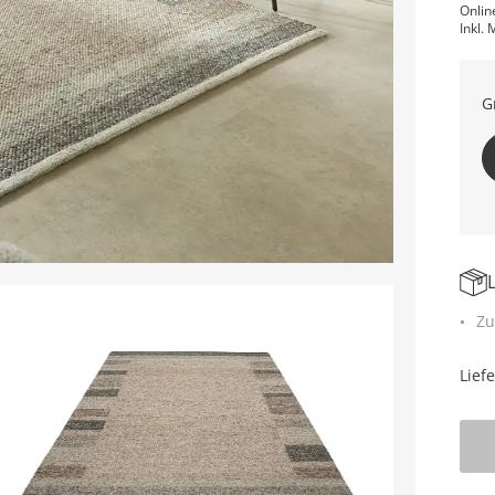
Onlin
Inkl. 
G
Zu
Lief