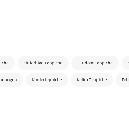
piche
Einfarbige Teppiche
Outdoor Teppiche
andungen
Kinderteppiche
Kelim Teppiche
Fel