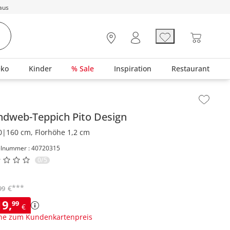
aus
eko
Kinder
% Sale
Inspiration
Restaurant
lt der Seitenleiste überspringen - Zum Seitenende
ndweb-Teppich
Pito Design
0|160 cm, Florhöhe 1,2 cm
elnummer : 40720315
0/5
***
€
99
19
,
99
€
ne zum Kundenkartenpreis