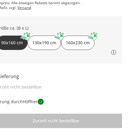
epreis: Alle etwaigen Rabatte bereits abgezogen.
MwSt. zzgl.
Versand
röße ca. (B x L)
90x160 cm
130x190 cm
160x230 cm
Lieferung
rzeit nicht bestellbar
erung durch
Höffner
Zurzeit nicht bestellbar