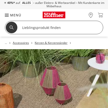
☀
40%*
auf
ALLES
– außer Elektro- & Werbeartikel – Mit Kundenkarte im
Möbelhaus
MENÜ
Accessoires
Kerzen & Kerzenständer