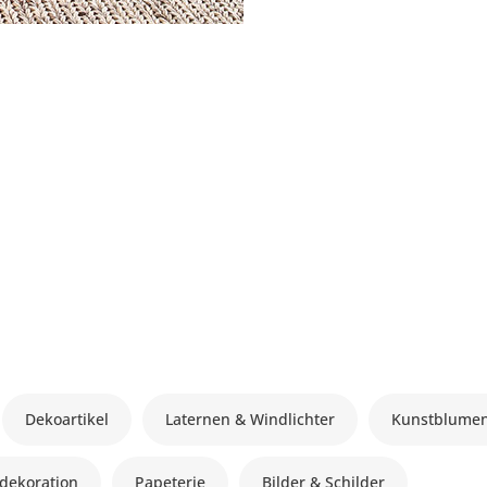
Dekoartikel
Laternen & Windlichter
Kunstblume
dekoration
Papeterie
Bilder & Schilder