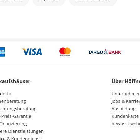
kaufshäuser
Über Höffn
dorte
Unternehme
henberatung
Jobs & Karrie
ichtungsberatung
Ausbildung
-Preis-Garantie
Kundenkarte
Finanzierung
bewusst woh
ere Dienstleistungen
ice & Kundendienst