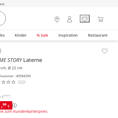
aus
eko
Kinder
% Sale
Inspiration
Restaurant
lt der Seitenleiste überspringen - Zum Seitenende
ME STORY
Laterne
 cm, Ø 22 cm
elnummer : 40584290
0/5
***
€
9
1
,
99
€
ne zum Kundenkartenpreis