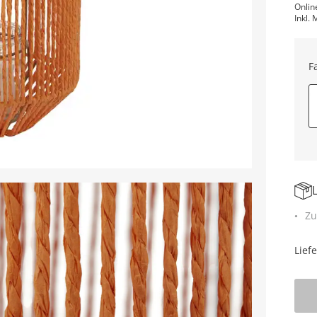
Onlin
Inkl. 
F
Zu
Lief