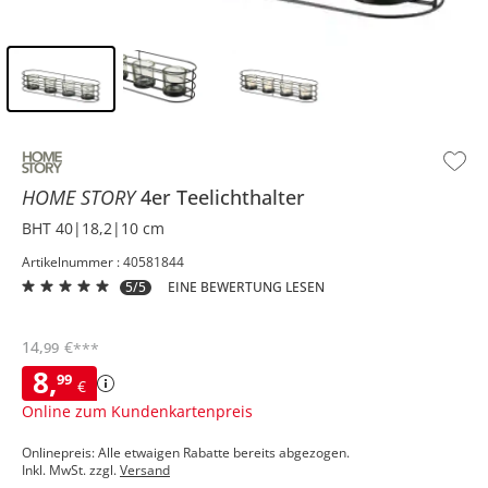
Inhalt der Seitenleiste überspringen - Zum Seitenende
HOME STORY
4er Teelichthalter
BHT 40|18,2|10 cm
Artikelnummer : 40581844
5/5
EINE BEWERTUNG LESEN
14
,
€
99
***
8
,
99
€
Online zum Kundenkartenpreis
Onlinepreis: Alle etwaigen Rabatte bereits abgezogen.
Inkl. MwSt. zzgl.
Versand