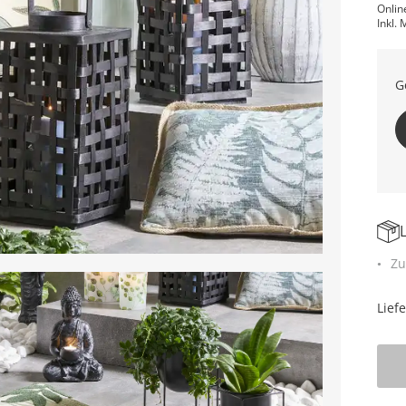
Onlin
Inkl. 
G
Zu
Lief