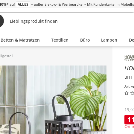
40%*
auf
ALLES
– außer Elektro- & Werbeartikel – Mit Kundenkarte im Möbelh
Betten & Matratzen
Textilien
Büro
Lampen
D
lgestell
Inha
HO
BHT 
Artik
19
,
9
1
Onli