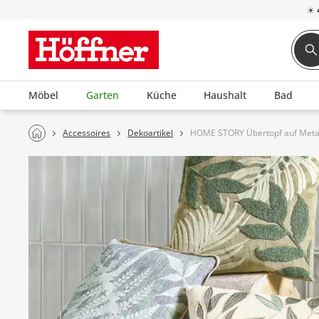
☀
Möbel
Garten
Küche
Haushalt
Bad
Accessoires
Dekoartikel
HOME STORY Übertopf auf Metal