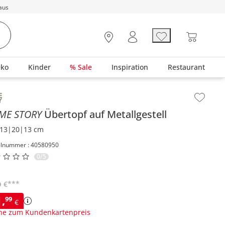
aus
eko
Kinder
% Sale
Inspiration
Restaurant
lt der Seitenleiste überspringen - Zum Seitenende
ME STORY
Übertopf auf Metallgestell
13|20|13 cm
elnummer : 40580950
0/5
***
€
9
1
,
99
€
ne zum Kundenkartenpreis