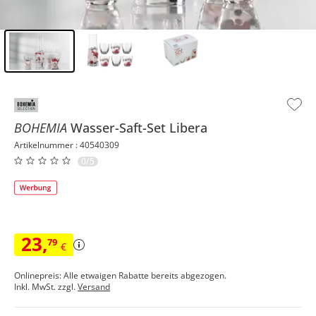
Inhalt der Seitenleiste überspringen - Zum Seitenende
BOHEMIA
Wasser-Saft-Set
Libera
Artikelnummer : 40540309
0/5
23
,
79
€
Onlinepreis: Alle etwaigen Rabatte bereits abgezogen.
Inkl. MwSt. zzgl.
Versand