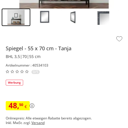
Inhalt der Seitenleiste überspringen - Zum Seitenende
Spiegel
55 x 70 cm
Tanja
BHL 3,5|70|55 cm
Artikelnummer : 40534103
0/5
48
,
50
€
Onlinepreis: Alle etwaigen Rabatte bereits abgezogen.
Inkl. MwSt. zzgl.
Versand