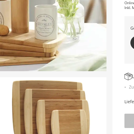
Onlin
Inkl. 
G
Zu
Lief