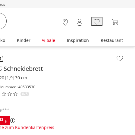
aus
eko
Kinder
% Sale
Inspiration
Restaurant
lt der Seitenleiste überspringen - Zum Seitenende
G
Schneidebrett
20|1,9|30 cm
elnummer : 40533530
0/5
***
€
33
€
ne zum Kundenkartenpreis