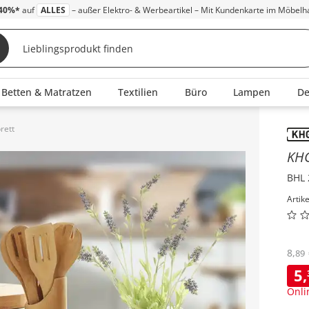
40%*
auf
ALLES
– außer Elektro- & Werbeartikel – Mit Kundenkarte im Möbelh
Betten & Matratzen
Textilien
Büro
Lampen
D
rett
Inha
KH
BHL 
Artik
8
,
89
5
,
Onli