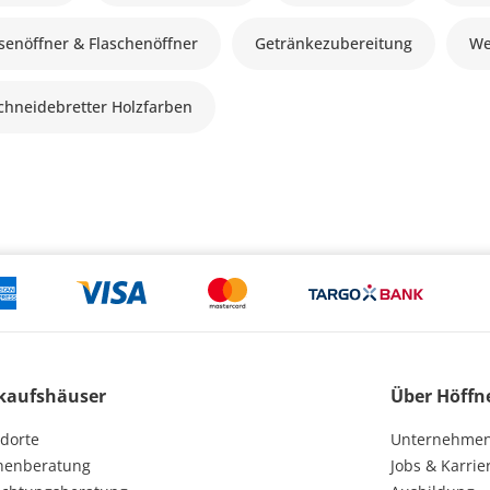
senöffner & Flaschenöffner
Getränkezubereitung
We
chneidebretter Holzfarben
kaufshäuser
Über Höffn
dorte
Unternehme
henberatung
Jobs & Karrie