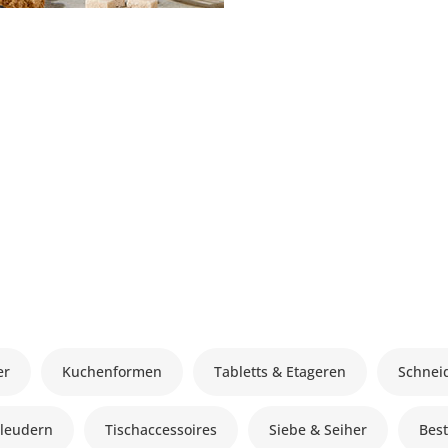
er
Kuchenformen
Tabletts & Etageren
Schnei
hleudern
Tischaccessoires
Siebe & Seiher
Best