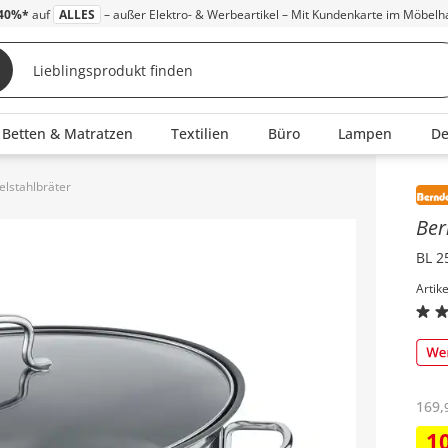
40%*
auf
ALLES
– außer Elektro- & Werbeartikel – Mit Kundenkarte im Möbelh
Betten & Matratzen
Textilien
Büro
Lampen
D
elstahlbräter
Inha
Be
BL 2
Artik
169
,
1