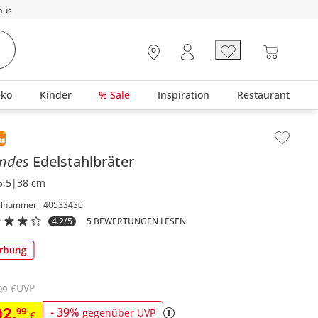
aus
eko
Kinder
% Sale
Inspiration
Restaurant
lt der Seitenleiste überspringen - Zum Seitenende
rndes
Edelstahlbräter
5,5|38 cm
elnummer : 40533430
4.2/5
5 BEWERTUNGEN LESEN
UVP
€
99
02
,
99
-
39
%
gegenüber UVP
€