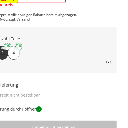
epreis
epreis: Alle etwaigen Rabatte bereits abgezogen.
MwSt. zzgl.
Versand
nzahl Teile
2
4
Lieferung
rzeit nicht bestellbar
erung durch
Höffner
Zurzeit nicht bestellbar