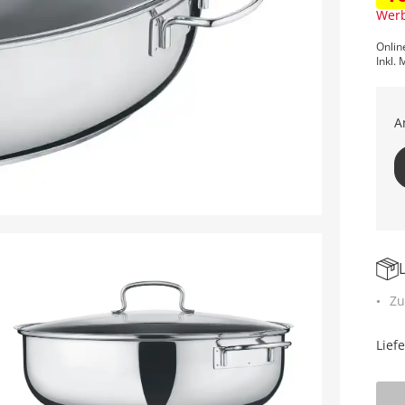
Werb
Onlin
Inkl. 
A
Zu
Lief