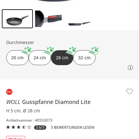
Inhalt der Seitenleiste überspringen - Zum Seitenende
Durchmesser
20 cm
24 cm
28 cm
32 cm
WOLL
Gusspfanne
Diamond Lite
H 5 cm, Ø 28 cm
Artikelnummer : 40533073
3.6/5
5 BEWERTUNGEN LESEN