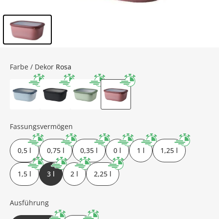
Inhalt der Seitenleiste überspringen - Zum Seitenende
Farbe / Dekor
Rosa
Fassungsvermögen
0,5 l
0,75 l
0,35 l
0 l
1 l
1,25 l
1,5 l
3 l
2 l
2,25 l
Ausführung