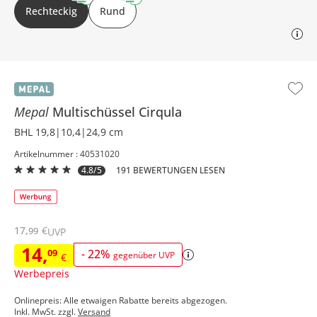
Rechteckig
Rund
Mepal
Multischüssel
Cirqula
BHL 19,8|10,4|24,9 cm
Artikelnummer : 40531020
4.8/5
191 BEWERTUNGEN LESEN
17
,
€
99
UVP
14
,
09
-
22
%
gegenüber UVP
€
Werbepreis
Onlinepreis: Alle etwaigen Rabatte bereits abgezogen.
Inkl. MwSt. zzgl.
Versand