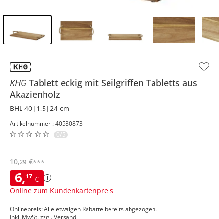
Inhalt der Seitenleiste überspringen - Zum Seitenende
KHG
Tablett eckig mit Seilgriffen
Tabletts aus
Akazienholz
BHL 40|1,5|24 cm
Artikelnummer : 40530873
0/5
10
,
€
29
***
6
,
17
€
Online zum Kundenkartenpreis
Onlinepreis: Alle etwaigen Rabatte bereits abgezogen.
Inkl. MwSt. zzgl.
Versand