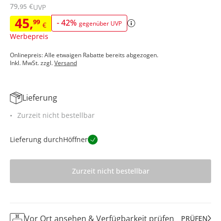
79
,
€
95
UVP
45
,
99
-
42
%
gegenüber UVP
€
Werbepreis
Onlinepreis: Alle etwaigen Rabatte bereits abgezogen.
Inkl. MwSt. zzgl.
Versand
Lieferung
Zurzeit nicht bestellbar
Lieferung durch
Höffner
Zurzeit nicht bestellbar
Vor Ort ansehen & Verfügbarkeit prüfen
PRÜFEN