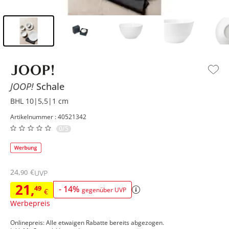
Inhalt der Seitenleiste überspringen - Zum Seitenende
JOOP!
Schale
BHL 10|5,5|1 cm
Artikelnummer : 40521342
0/5
24
,
€
90
UVP
21
,
49
-
14
%
gegenüber UVP
€
Werbepreis
Onlinepreis: Alle etwaigen Rabatte bereits abgezogen.