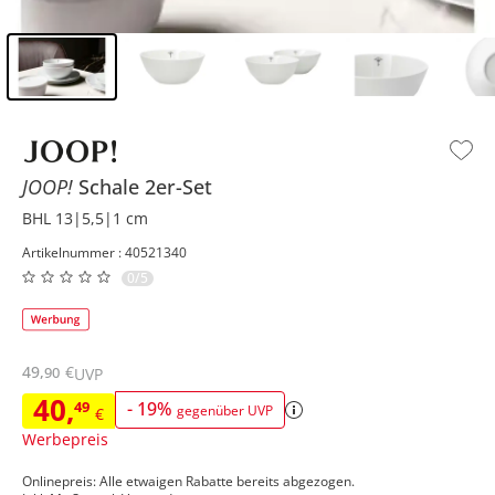
Inhalt der Seitenleiste überspringen - Zum Seitenende
JOOP!
Schale 2er-Set
BHL 13|5,5|1 cm
Artikelnummer : 40521340
0/5
49
,
€
90
UVP
40
,
49
-
19
%
gegenüber UVP
€
Werbepreis
Onlinepreis: Alle etwaigen Rabatte bereits abgezogen.