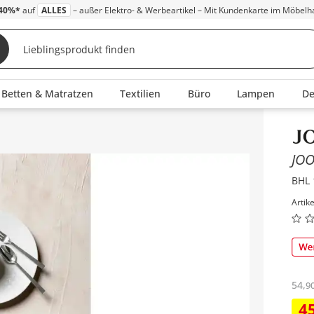
40%*
auf
ALLES
– außer Elektro- & Werbeartikel – Mit Kundenkarte im Möbelh
Betten & Matratzen
Textilien
Büro
Lampen
D
Inha
JOO
BHL 
Artik
54
,
9
4