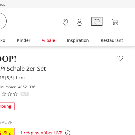
aus
eko
Kinder
% Sale
Inspiration
Restaurant
lt der Seitenleiste überspringen - Zum Seitenende
P!
Schale 2er-Set
13|5,5|1 cm
elnummer : 40521338
0/5
UVP
€
0
5
,
79
-
17
%
gegenüber UVP
€