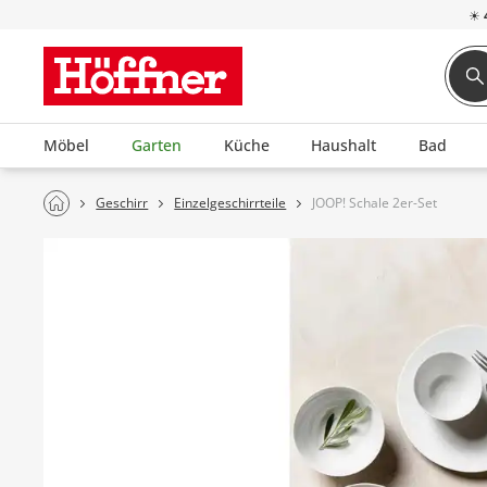
☀
Möbel
Garten
Küche
Haushalt
Bad
Geschirr
Einzelgeschirrteile
JOOP! Schale 2er-Set