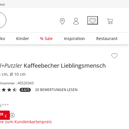
aus
eko
Kinder
% Sale
Inspiration
Restaurant
lt der Seitenleiste überspringen - Zum Seitenende
ll+Putzler
Kaffeebecher
Lieblingsmensch
5 cm, Ø 10 cm
elnummer : 40520343
4.6/5
20 BEWERTUNGEN LESEN
***
€
29
€
ne zum Kundenkartenpreis