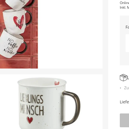
Onlin
Inkl. 
F
Zu
Lief