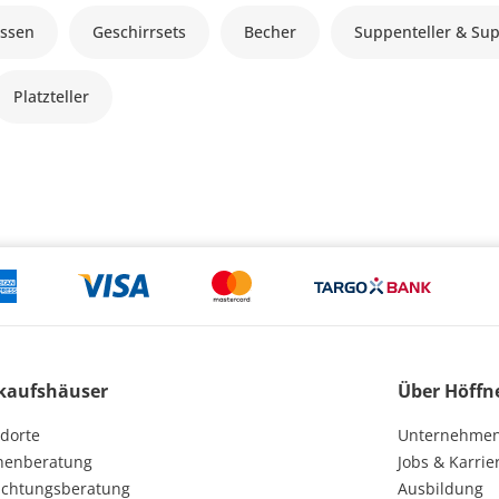
ssen
Geschirrsets
Becher
Suppenteller & Su
Platzteller
kaufshäuser
Über Höffn
dorte
Unternehme
henberatung
Jobs & Karrie
ichtungsberatung
Ausbildung