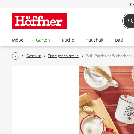
☀
Möbel
Garten
Küche
Haushalt
Bad
Geschirr
Einzelgeschirrteile
Peill+Putzler Kaffeebecher 