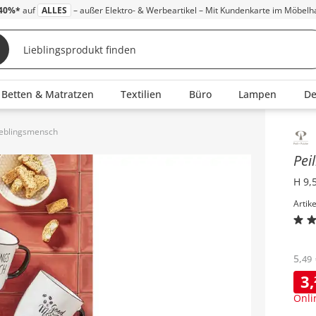
40%*
auf
ALLES
– außer Elektro- & Werbeartikel – Mit Kundenkarte im Möbelh
Betten & Matratzen
Textilien
Büro
Lampen
D
Lieblingsmensch
Inha
Pei
H 9,
Artik
5
,
49
3
,
Onli