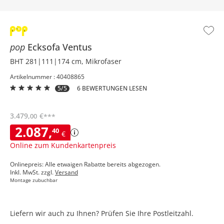
pop
Ecksofa
Ventus
BHT 281|111|174 cm, Mikrofaser
Artikelnummer : 40408865
5/5
6 BEWERTUNGEN LESEN
3.479
,
€
00
***
2.087
,
40
€
Online zum Kundenkartenpreis
Onlinepreis: Alle etwaigen Rabatte bereits abgezogen.
Inkl. MwSt. zzgl.
Versand
Montage zubuchbar
Liefern wir auch zu Ihnen? Prüfen Sie Ihre Postleitzahl.