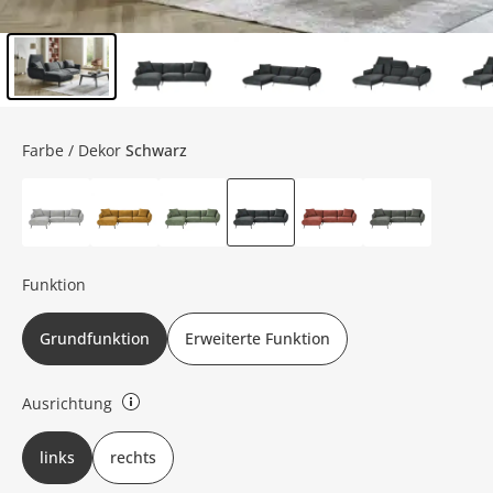
Inhalt der Seitenleiste überspringen - Zum Seitenende
Farbe / Dekor
Schwarz
Funktion
Grundfunktion
Erweiterte Funktion
Ausrichtung
rechts oder links bezieht sich auf die Draufsicht
links
rechts