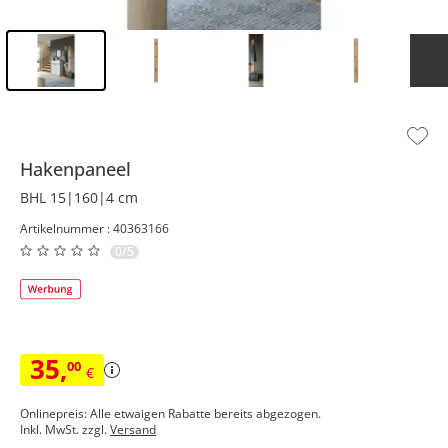
Inhalt der Seitenleiste überspringen - Zum Seitenende
Hakenpaneel
BHL 15|160|4 cm
Artikelnummer : 40363166
0/5
35
,
00
€
Onlinepreis: Alle etwaigen Rabatte bereits abgezogen.
Inkl. MwSt. zzgl.
Versand