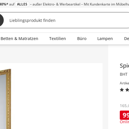
40%*
auf
ALLES
– außer Elektro- & Werbeartikel – Mit Kundenkarte im Möbelh
Betten & Matratzen
Textilien
Büro
Lampen
D
Inha
Spi
BHT 
Artik
165
,
9
Onli