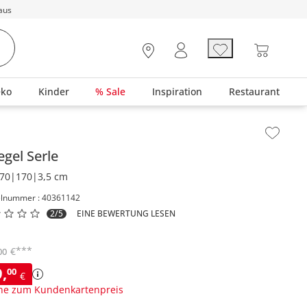
aus
eko
Kinder
% Sale
Inspiration
Restaurant
lt der Seitenleiste überspringen - Zum Seitenende
egel
Serle
70|170|3,5 cm
elnummer : 40361142
2/5
EINE BEWERTUNG LESEN
***
€
00
9
,
00
€
ne zum Kundenkartenpreis