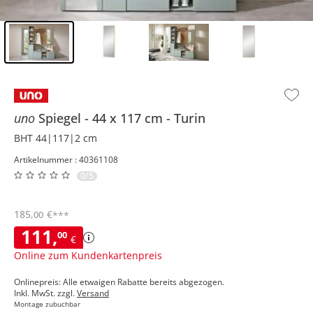
Inhalt der Seitenleiste überspringen - Zum Seitenende
uno
Spiegel
44 x 117 cm
Turin
BHT 44|117|2 cm
Artikelnummer : 40361108
0/5
185
,
€
00
***
111
,
00
€
Online zum Kundenkartenpreis
Onlinepreis: Alle etwaigen Rabatte bereits abgezogen.
Inkl. MwSt. zzgl.
Versand
Montage zubuchbar