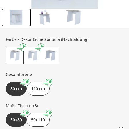
Inhalt der Seitenleiste überspringen - Zum Seitenende
Farbe / Dekor
Eiche Sonoma (Nachbildung)
Gesamtbreite
80 cm
110 cm
Maße Tisch (LxB)
50x80
50x110