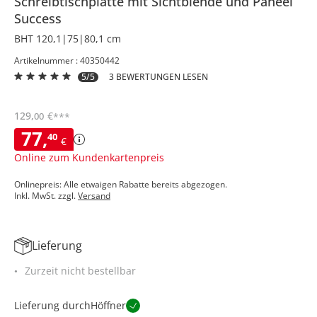
Schreibtischplatte mit Sichtblende und Paneel
Success
BHT 120,1|75|80,1 cm
Artikelnummer : 40350442
5/5
3 BEWERTUNGEN LESEN
129
,
€
00
***
77
,
40
€
Online zum Kundenkartenpreis
Onlinepreis: Alle etwaigen Rabatte bereits abgezogen.
Inkl. MwSt. zzgl.
Versand
Lieferung
Zurzeit nicht bestellbar
Lieferung durch
Höffner