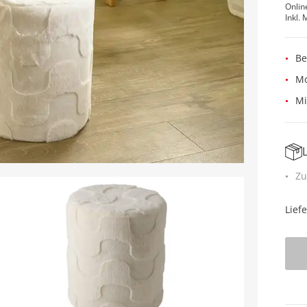
Onlin
Inkl. 
Be
Mo
Mi
Zu
Lief