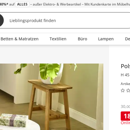
40%*
auf
ALLES
– außer Elektro- & Werbeartikel – Mit Kundenkarte im Möbelh
Betten & Matratzen
Textilien
Büro
Lampen
D
Inha
Pol
H 45
Artik
30
,
0
1
Onli