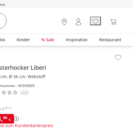
aus
eko
Kinder
% Sale
Inspiration
Restaurant
lt der Seitenleiste überspringen - Zum Seitenende
sterhocker
Liberi
 cm, Ø 36 cm, Webstoff
elnummer : 40345605
0/5
***
€
0
8
,
00
€
ne zum Kundenkartenpreis