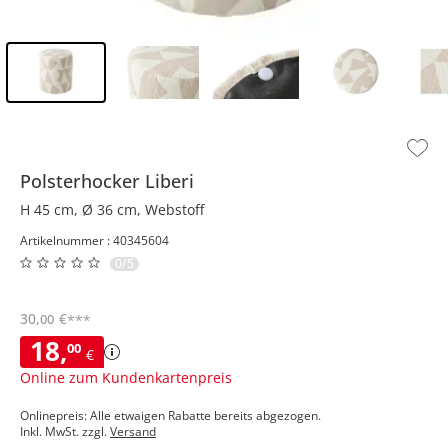
Inhalt der Seitenleiste überspringen - Zum Seitenende
Polsterhocker
Liberi
H 45 cm, Ø 36 cm, Webstoff
Artikelnummer : 40345604
0/5
30
,
€
00
***
18
,
00
€
Online zum Kundenkartenpreis
Onlinepreis: Alle etwaigen Rabatte bereits abgezogen.
Inkl. MwSt. zzgl.
Versand