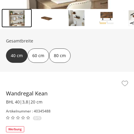
Inhalt der Seitenleiste überspringen - Zum Seitenende
Gesamtbreite
40 cm
60 cm
80 cm
Wandregal
Kean
BHL 40|3,8|20 cm
Artikelnummer : 40345488
0/5