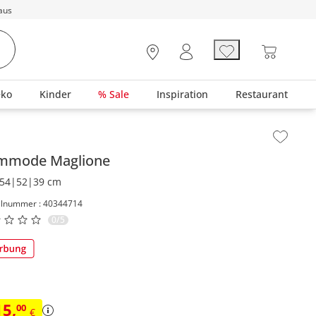
aus
eko
Kinder
% Sale
Inspiration
Restaurant
lt der Seitenleiste überspringen - Zum Seitenende
mmode
Maglione
54|52|39 cm
elnummer : 40344714
0/5
15
,
00
€