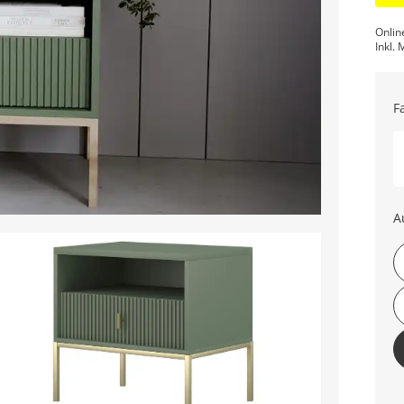
Onlin
Inkl. 
F
A