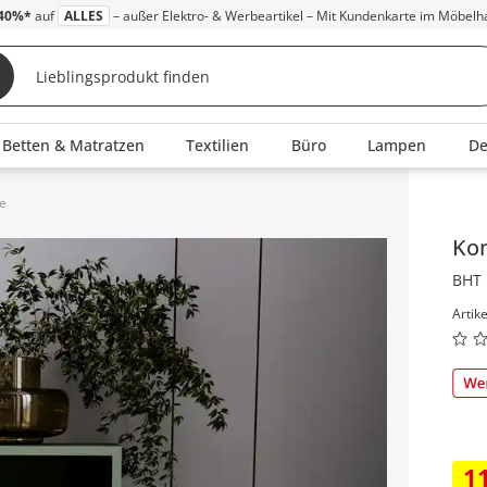
40%*
auf
ALLES
– außer Elektro- & Werbeartikel – Mit Kundenkarte im Möbelh
Betten & Matratzen
Textilien
Büro
Lampen
D
e
Inha
Ko
BHT 
Artik
1