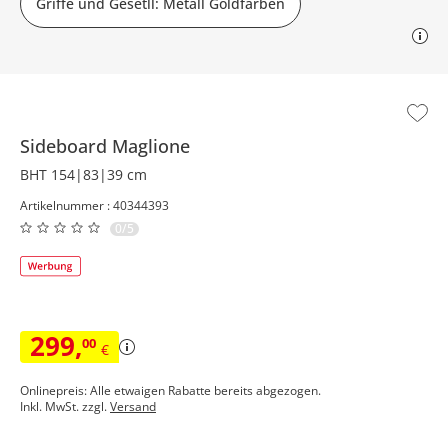
Griffe und Gesetll: Metall Goldfarben
Sideboard
Maglione
BHT 154|83|39 cm
Artikelnummer : 40344393
0/5
299
,
00
€
Onlinepreis: Alle etwaigen Rabatte bereits abgezogen.
Inkl. MwSt. zzgl.
Versand