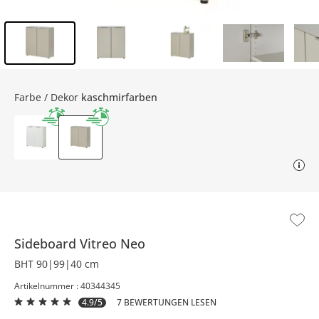
Inhalt der Seitenleiste überspringen - Zum Seitenende
Farbe / Dekor
kaschmirfarben
Sideboard
Vitreo Neo
BHT 90|99|40 cm
Artikelnummer : 40344345
4.9/5
7 BEWERTUNGEN LESEN