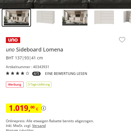
Inhalt der Seitenleiste überspringen - Zum Seitenende
uno
Sideboard
Lomena
BHT 137|93|41 cm
Artikelnummer : 40343931
4/5
EINE BEWERTUNG LESEN
1.019
,
00
€
Onlinepreis: Alle etwaigen Rabatte bereits abgezogen.
Inkl. MwSt. zzgl.
Versand
Montage zubuchbar