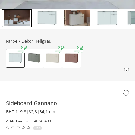
Inhalt der Seitenleiste überspringen - Zum Seitenende
Farbe / Dekor
Hellgrau
Sideboard
Gannano
BHT 119,8|82,3|34,1 cm
Artikelnummer : 40343498
0/5