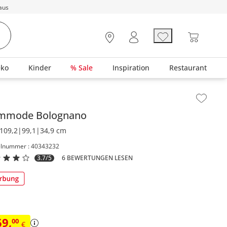
aus
eko
Kinder
% Sale
Inspiration
Restaurant
lt der Seitenleiste überspringen - Zum Seitenende
mmode
Bolognano
109,2|99,1|34,9 cm
elnummer : 40343232
3.7/5
6 BEWERTUNGEN LESEN
69
,
00
€