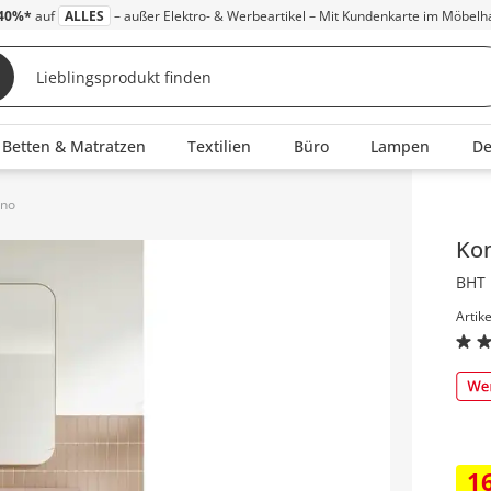
40%*
auf
ALLES
– außer Elektro- & Werbeartikel – Mit Kundenkarte im Möbelh
Betten & Matratzen
Textilien
Büro
Lampen
D
ano
Inha
Ko
BHT 
Artik
1