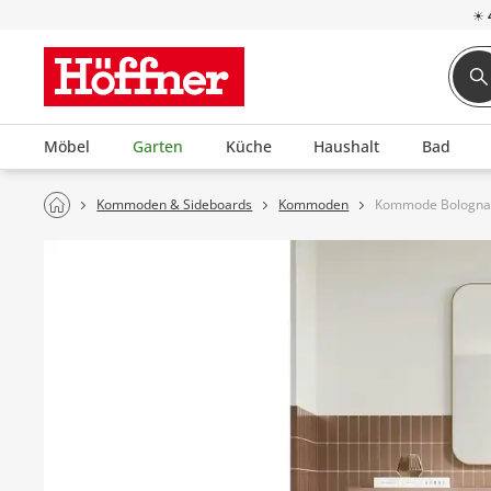
☀
Möbel
Garten
Küche
Haushalt
Bad
Kommoden & Sideboards
Kommoden
Kommode Bologn