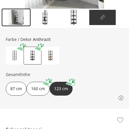
Inhalt der Seitenleiste überspringen - Zum Seitenende
Farbe / Dekor
Anthrazit
Gesamthöhe
87 cm
160 cm
123 cm