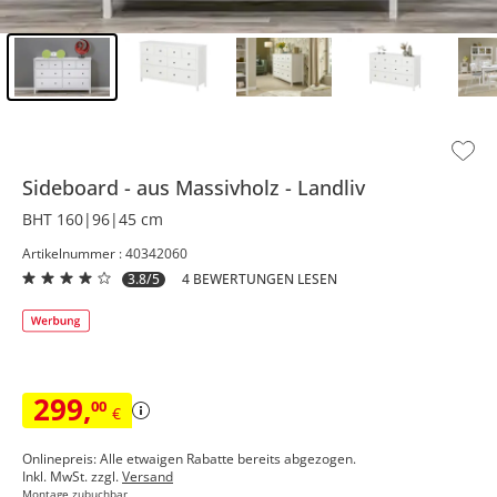
Inhalt der Seitenleiste überspringen - Zum Seitenende
Sideboard
aus Massivholz
Landliv
BHT 160|96|45 cm
Artikelnummer : 40342060
3.8/5
4 BEWERTUNGEN LESEN
299
,
00
€
Onlinepreis: Alle etwaigen Rabatte bereits abgezogen.
Inkl. MwSt. zzgl.
Versand
Montage zubuchbar