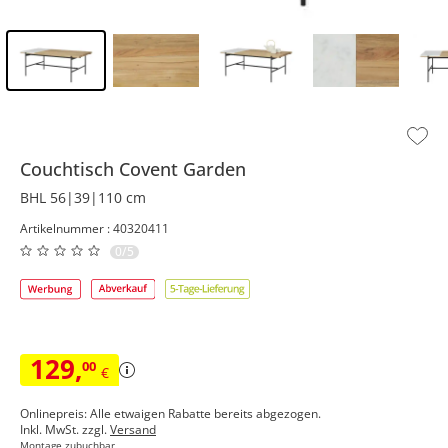
Inhalt der Seitenleiste überspringen - Zum Seitenende
Couchtisch
Covent Garden
BHL 56|39|110 cm
Artikelnummer : 40320411
0/5
129
,
00
€
Onlinepreis: Alle etwaigen Rabatte bereits abgezogen.
Inkl. MwSt. zzgl.
Versand
Montage zubuchbar