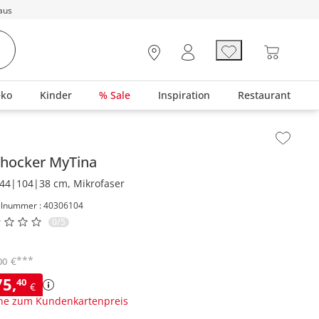
aus
eko
Kinder
% Sale
Inspiration
Restaurant
lt der Seitenleiste überspringen - Zum Seitenende
rhocker
MyTina
44|104|38 cm, Mikrofaser
elnummer : 40306104
0/5
***
€
00
75
,
40
€
ne zum Kundenkartenpreis