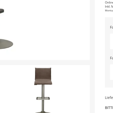
Onlin
Inkl. 
Monta
F
F
Lief
BITT