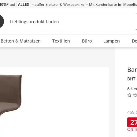
40%*
auf
ALLES
– außer Elektro- & Werbeartikel – Mit Kundenkarte im Möbelh
Betten & Matratzen
Textilien
Büro
Lampen
D
Inha
Ba
BHT 
Artik
459
,
2
Onli