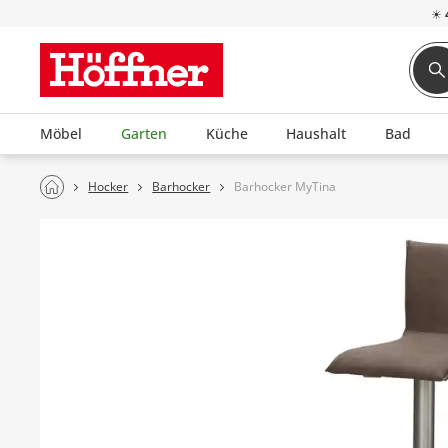
☀
Möbel
Garten
Küche
Haushalt
Bad
Hocker
Barhocker
Barhocker MyTina