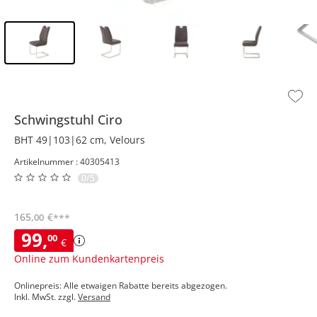
Inhalt der Seitenleiste überspringen - Zum Seitenende
Schwingstuhl
Ciro
BHT 49|103|62 cm, Velours
Artikelnummer : 40305413
0/5
165
,
€
00
***
99
,
00
€
Online zum Kundenkartenpreis
Onlinepreis: Alle etwaigen Rabatte bereits abgezogen.
Inkl. MwSt. zzgl.
Versand