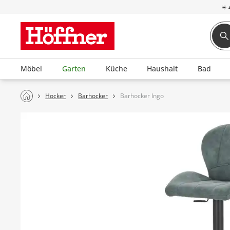
☀
Möbel
Garten
Küche
Haushalt
Bad
Hocker
Barhocker
Barhocker Ingo