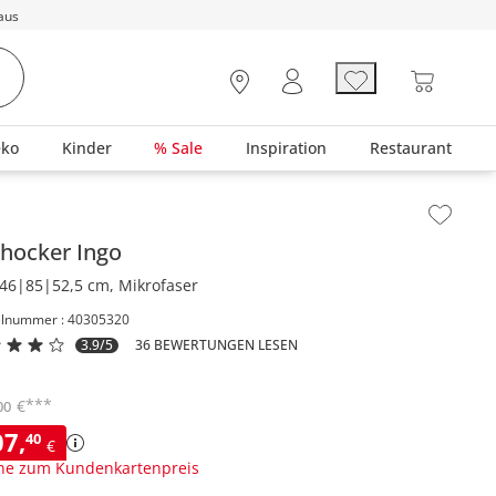
aus
eko
Kinder
% Sale
Inspiration
Restaurant
lt der Seitenleiste überspringen - Zum Seitenende
rhocker
Ingo
46|85|52,5 cm, Mikrofaser
elnummer : 40305320
3.9/5
36 BEWERTUNGEN LESEN
***
€
00
07
,
40
€
ne zum Kundenkartenpreis