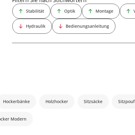
Stabilität
Optik
Montage
Hydraulik
Bedienungsanleitung
Hockerbänke
Holzhocker
Sitzsäcke
Sitzpouf
ocker Modern