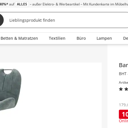
40%*
auf
ALLES
– außer Elektro- & Werbeartikel – Mit Kundenkarte im Möbelh
Betten & Matratzen
Textilien
Büro
Lampen
D
Inha
Ba
BHT 
Artik
179
,
1
Onli