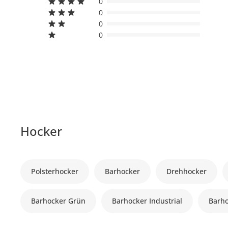
0
0
0
0
Hocker
Polsterhocker
Barhocker
Drehhocker
Barhocker Grün
Barhocker Industrial
Barh