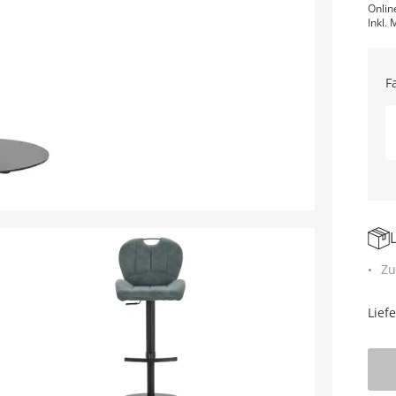
Onlin
Inkl. 
F
Zu
Lief