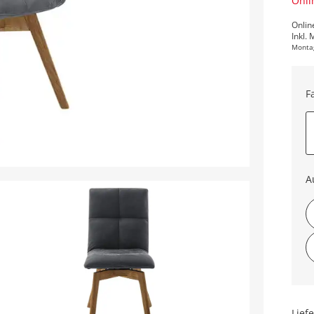
Onli
Onlin
Inkl. 
Monta
F
A
Lief