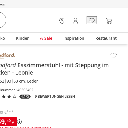
aus
eko
Kinder
% Sale
Inspiration
Restaurant
lt der Seitenleiste überspringen - Zum Seitenende
odford
Esszimmerstuhl
mit Steppung im
cken
Leonie
52|93|63 cm, Leder
elnummer : 40303402
4.1/5
9 BEWERTUNGEN LESEN
***
€
00
59
,
40
€