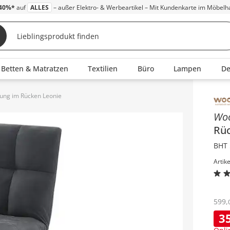
40%*
auf
ALLES
– außer Elektro- & Werbeartikel – Mit Kundenkarte im Möbelh
Betten & Matratzen
Textilien
Büro
Lampen
D
ung im Rücken Leonie
Inha
Wo
Rü
BHT 
Artik
599
,
3