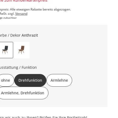
ne zum Kundenkartenpreis
epreis: Alle etwaigen Rabatte bereits abgezogen.
MwSt. zzgl.
Versand
ge zubuchbar
arbe / Dekor
Anthrazit
usstattung / Funktion
ohne
Drehfunktion
Armlehne
Armlehne, Drehfunktion
ern wir auch zu Ihnen? Prüfen Sie Ihre Postleitzahl.