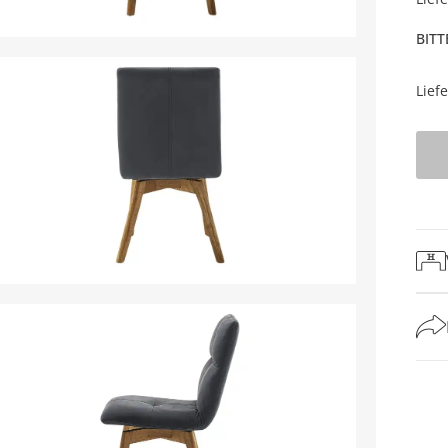
BITT
Lief