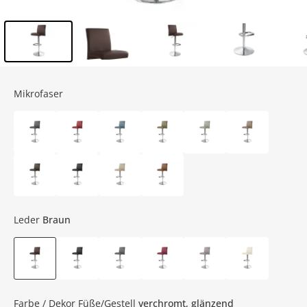
Inhalt der Seitenleiste überspringen - Zum Seitenende
Mikrofaser
Leder
Braun
Farbe / Dekor Füße/Gestell
verchromt, glänzend