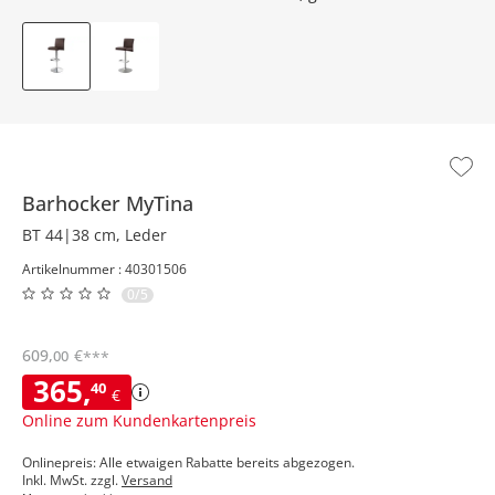
Barhocker
MyTina
BT 44|38 cm, Leder
Artikelnummer : 40301506
0/5
609
,
€
00
***
365
,
40
€
Online zum Kundenkartenpreis
Onlinepreis: Alle etwaigen Rabatte bereits abgezogen.
Inkl. MwSt. zzgl.
Versand