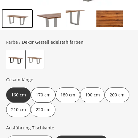
Inhalt der Seitenleiste überspringen - Zum Seitenende
Farbe / Dekor Gestell
edelstahlfarben
Gesamtlänge
160 cm
170 cm
180 cm
190 cm
200 cm
210 cm
220 cm
Ausführung Tischkante