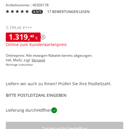
Artikelnummer : 40300178
4.9/5
17 BEWERTUNGEN LESEN
2.199
,
€
00
***
1.319
,
40
€
Online zum Kundenkartenpreis
Onlinepreis: Alle etwaigen Rabatte bereits abgezogen.
Inkl. MwSt. zzgl.
Versand
Montage zubuchbar
Liefern wir auch zu Ihnen? Prüfen Sie Ihre Postleitzahl.
BITTE POSTLEITZAHL EINGEBEN
Lieferung durch
Höffner
Zurzeit nicht bestellbar