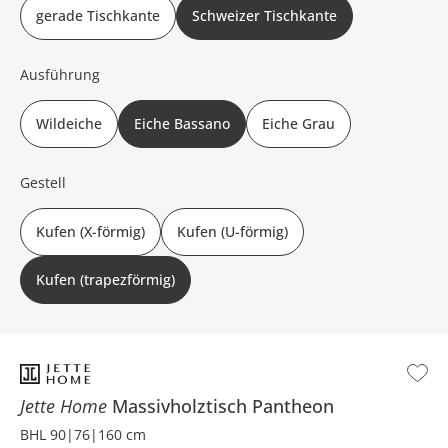
gerade Tischkante
Schweizer Tischkante
Ausführung
Wildeiche
Eiche Bassano
Eiche Grau
Gestell
Kufen (X-förmig)
Kufen (U-förmig)
Kufen (trapezförmig)
Jette Home
Massivholztisch
Pantheon
BHL 90|76|160 cm